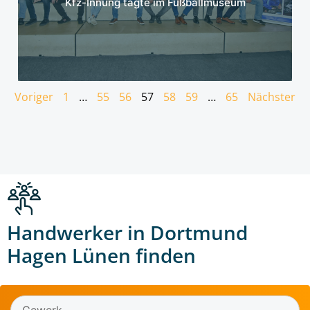
Kfz-Innung tagte im Fußballmuseum
Voriger
1
…
55
56
57
58
59
…
65
Nächster
Handwerker in Dortmund
Hagen Lünen finden