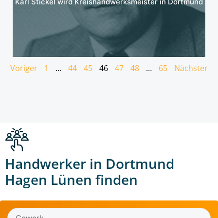
Karl Stickel wird Kreishandwerksmeister in Dortmund
Voriger
1
…
44
45
46
47
48
…
65
Nächster
Handwerker in Dortmund
Hagen Lünen finden