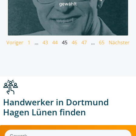
gewählt
Voriger
1
…
43
44
45
46
47
…
65
Nächster
Handwerker in Dortmund
Hagen Lünen finden