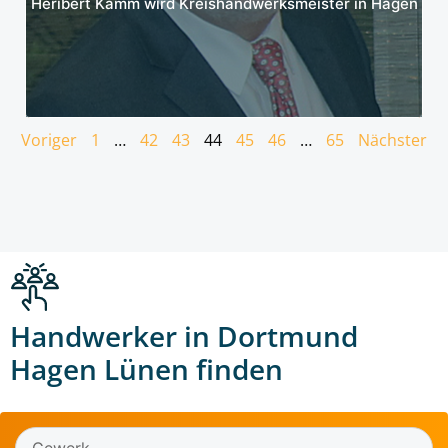
Heribert Kamm wird Kreishandwerksmeister in Hagen
Voriger
1
…
42
43
44
45
46
…
65
Nächster
Handwerker in Dortmund
Hagen Lünen finden