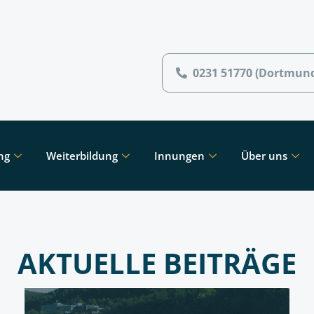
0231 51770 (Dortmun
ng
Weiterbildung
Innungen
Über uns
AKTUELLE BEITRÄGE