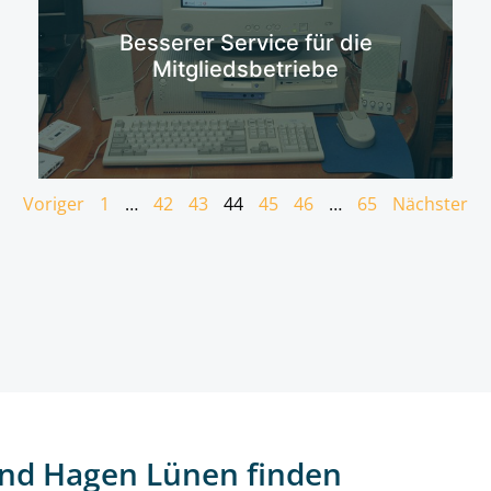
Mehr erfahren
Besserer Service für die
Mitgliedsbetriebe
Voriger
1
…
42
43
44
45
46
…
65
Nächster
nd Hagen Lünen finden