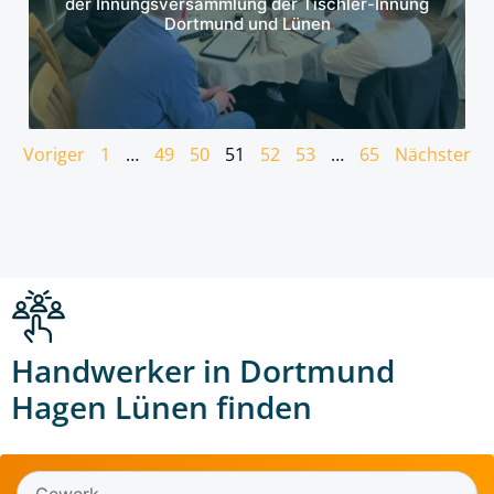
der Innungsversammlung der Tischler-Innung
Dortmund und Lünen
Voriger
1
…
49
50
51
52
53
…
65
Nächster
Handwerker in Dortmund
Hagen Lünen finden