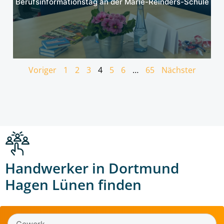
Berufsinformationstag an der Marie-Reinders-Schule
Voriger
1
2
3
4
5
6
…
65
Nächster
Handwerker in Dortmund
Hagen Lünen finden