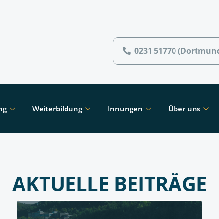
0231 51770 (Dortmun
ng
Weiterbildung
Innungen
Über uns
AKTUELLE BEITRÄGE