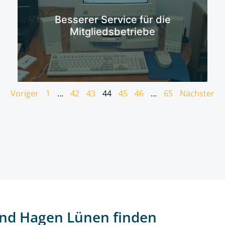
Mehr erfahren
Besserer Service für die
Mitgliedsbetriebe
Voriger
1
…
42
43
44
45
46
…
65
Nächster
nd Hagen Lünen finden