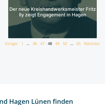
Mehr erfahren
Der neue Kreishandwerksmeister Fritz
Ily zeigt Engagement in Hagen
Voriger
1
…
46
47
48
49
50
…
65
Nächster
nd Hagen Lünen finden