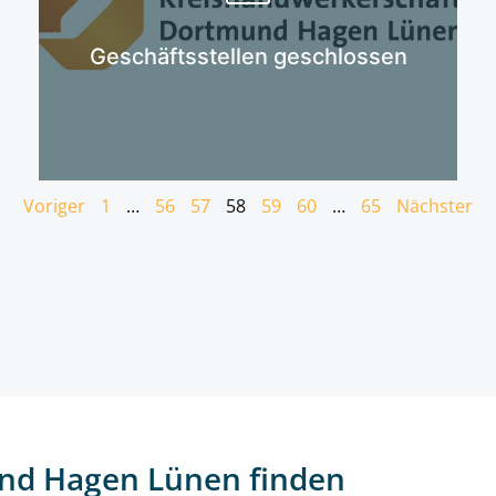
Mehr erfahren
Geschäftsstellen geschlossen
Voriger
1
…
56
57
58
59
60
…
65
Nächster
nd Hagen Lünen finden