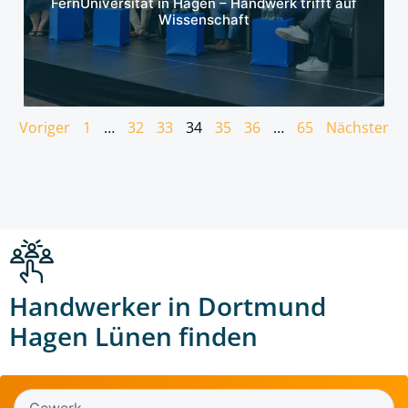
FernUniversität in Hagen – Handwerk trifft auf
Wissenschaft
Voriger
1
…
32
33
34
35
36
…
65
Nächster
Handwerker in Dortmund
Hagen Lünen finden