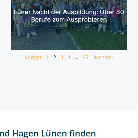
Mehr erfahren
Lüner Nacht der Ausbildung: Über 80
Berufe zum Ausprobieren
Voriger
1
2
3
4
…
65
Nächster
nd Hagen Lünen finden