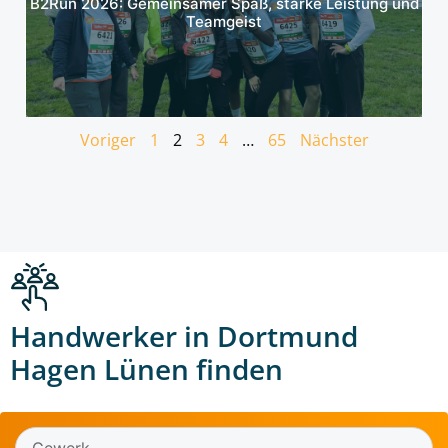
B2Run 2026: Gemeinsamer Spaß, starke Leistung und
Teamgeist
Voriger
1
2
3
4
…
65
Nächster
Handwerker in Dortmund
Hagen Lünen finden