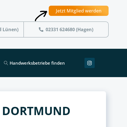
Jetzt Mitglied werden
d Lünen)
02331 624680 (Hagen)
Handwerksbetriebe finden
G DORTMUND