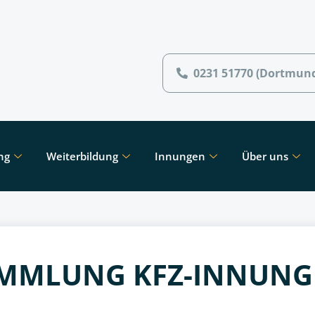
0231 51770 (Dortmun
ng
Weiterbildung
Innungen
Über uns
MMLUNG KFZ-INNUN