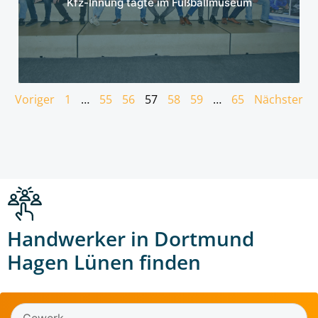
Kfz-Innung tagte im Fußballmuseum
Voriger
1
…
55
56
57
58
59
…
65
Nächster
Handwerker in Dortmund
Hagen Lünen finden