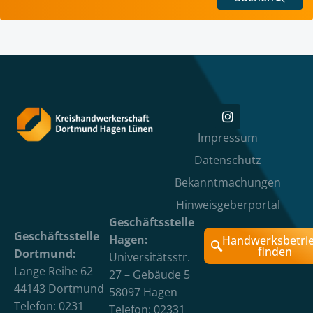
Impressum
Datenschutz
Bekanntmachungen
Hinweisgeberportal
Geschäftsstelle
Geschäftsstelle
Hagen:
Handwerksbetri
finden
Dortmund:
Universitätsstr.
Lange Reihe 62
27 – Gebäude 5
44143 Dortmund
58097 Hagen
Telefon: 0231
Telefon: 02331