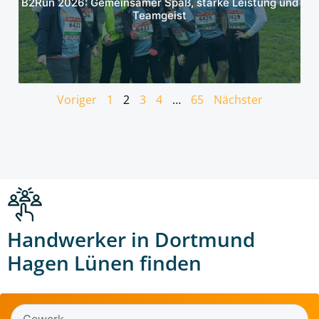
B2Run 2026: Gemeinsamer Spaß, starke Leistung und
Teamgeist
Voriger
1
2
3
4
…
65
Nächster
Handwerker in Dortmund
Hagen Lünen finden