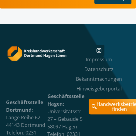
Impressum
Datenschutz
Bekanntmachungen
Hinweisgeberportal
Geschäftsstelle
Geschäftsstelle
Hagen:
Handwerksbetri
finden
Dortmund:
Universitätsstr.
Lange Reihe 62
27 – Gebäude 5
44143 Dortmund
58097 Hagen
Telefon: 0231
Telefon: 02331