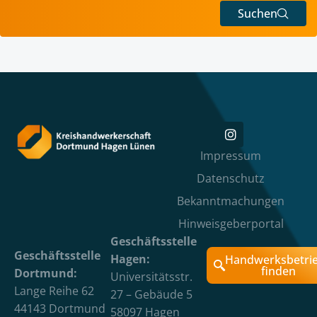
Suchen
Impressum
Datenschutz
Bekanntmachungen
Hinweisgeberportal
Geschäftsstelle
Geschäftsstelle
Hagen:
Handwerksbetri
finden
Dortmund:
Universitätsstr.
Lange Reihe 62
27 – Gebäude 5
44143 Dortmund
58097 Hagen