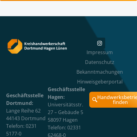
Impressum
Datenschutz
Bekanntmachungen
Hinweisgeberportal
Geschäftsstelle
Geschäftsstelle
Hagen:
Handwerksbetri
finden
Dortmund:
Universitätsstr.
Lange Reihe 62
27 – Gebäude 5
44143 Dortmund
58097 Hagen
Telefon: 0231
Telefon: 02331
5177-0
62468-0