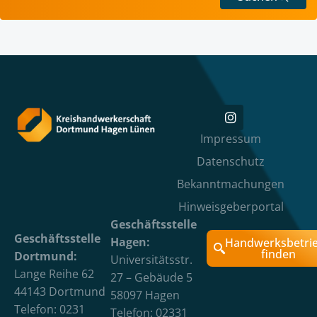
Impressum
Datenschutz
Bekanntmachungen
Hinweisgeberportal
Geschäftsstelle
Geschäftsstelle
Hagen:
Handwerksbetri
finden
Dortmund:
Universitätsstr.
Lange Reihe 62
27 – Gebäude 5
44143 Dortmund
58097 Hagen
Telefon: 0231
Telefon: 02331