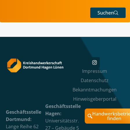
Suchen
Impressum
Datenschutz
Bekanntmachungen
Hinweisgeberportal
Geschäftsstelle
Geschäftsstelle
Hagen:
Handwerksbetri
finden
Dortmund:
Universitätsstr.
Lange Reihe 62
27 – Gebäude 5