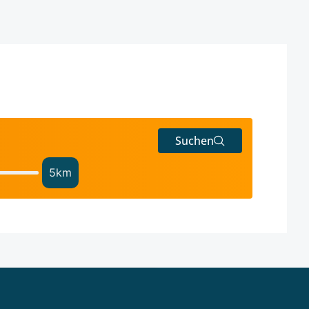
Suchen
5
km