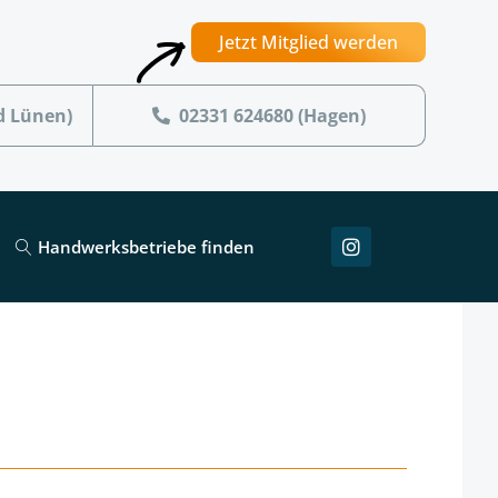
Jetzt Mitglied werden
d Lünen)
02331 624680 (Hagen)
Handwerksbetriebe finden