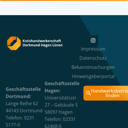
Impressum
Datenschutz
Bekanntmachungen
Hinweisgeberportal
Geschäftsstelle
Geschäftsstelle
Hagen:
Handwerksbetri
finden
Dortmund:
Universitätsstr.
Lange Reihe 62
27 – Gebäude 5
44143 Dortmund
58097 Hagen
Telefon: 0231
Telefon: 02331
5177-0
62468-0