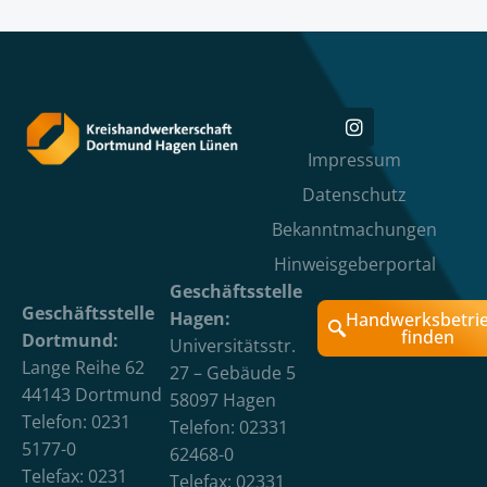
Impressum
Datenschutz
Bekanntmachungen
Hinweisgeberportal
Geschäftsstelle
Geschäftsstelle
Hagen:
Handwerksbetri
finden
Dortmund:
Universitätsstr.
Lange Reihe 62
27 – Gebäude 5
44143 Dortmund
58097 Hagen
Telefon: 0231
Telefon: 02331
5177-0
62468-0
Telefax: 0231
Telefax: 02331