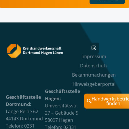
Impressum
Datenschutz
Bekanntmachungen
Hinweisgeberportal
Geschäftsstelle
Geschäftsstelle
Hagen:
Handwerksbetri
finden
Dortmund:
Universitätsstr.
Lange Reihe 62
27 – Gebäude 5
44143 Dortmund
58097 Hagen
Telefon: 0231
Telefon: 02331