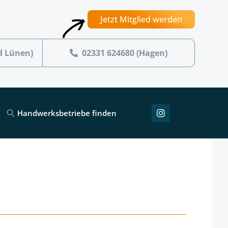
Jetzt Mitglied werden
d Lünen)
02331 624680 (Hagen)
Handwerksbetriebe finden