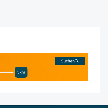
Suchen
5
km