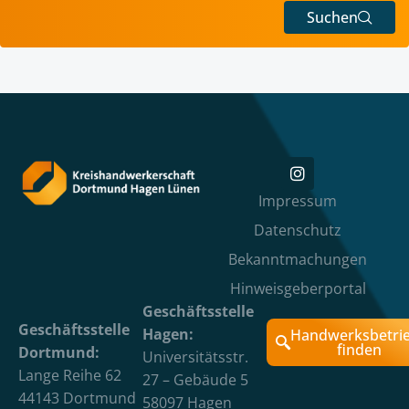
Suchen
Impressum
Datenschutz
Bekanntmachungen
Hinweisgeberportal
Geschäftsstelle
Geschäftsstelle
Hagen:
Handwerksbetri
finden
Dortmund:
Universitätsstr.
Lange Reihe 62
27 – Gebäude 5
44143 Dortmund
58097 Hagen