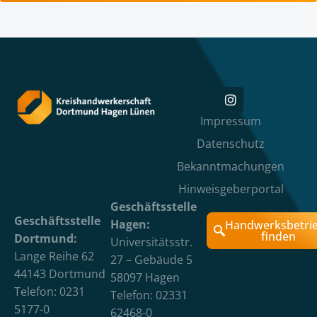
Impressum
Datenschutz
Bekanntmachungen
Hinweisgeberportal
Geschäftsstelle
Geschäftsstelle
Hagen:
Handwerksbetri
finden
Dortmund:
Universitätsstr.
Lange Reihe 62
27 – Gebäude 5
44143 Dortmund
58097 Hagen
Telefon: 0231
Telefon: 02331
5177-0
62468-0