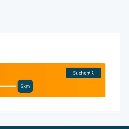
Suchen
5
km