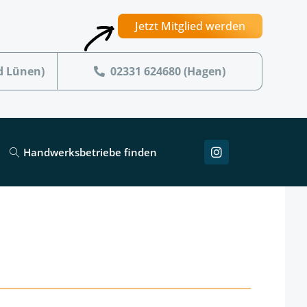
Jetzt Mitglied werden
d Lünen)
02331 624680 (Hagen)
Handwerksbetriebe finden