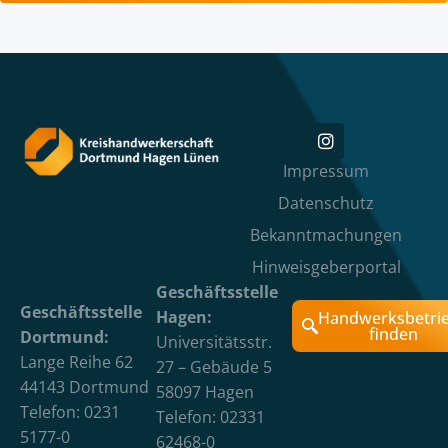
Impressum
Datenschutz
Bekanntmachungen
Hinweisgeberportal
Geschäftsstelle
Geschäftsstelle
Hagen:
Handwerksbetri
finden
Dortmund:
Universitätsstr.
Lange Reihe 62
27 – Gebäude 5
44143 Dortmund
58097 Hagen
Telefon: 0231
Telefon: 02331
5177-0
62468-0