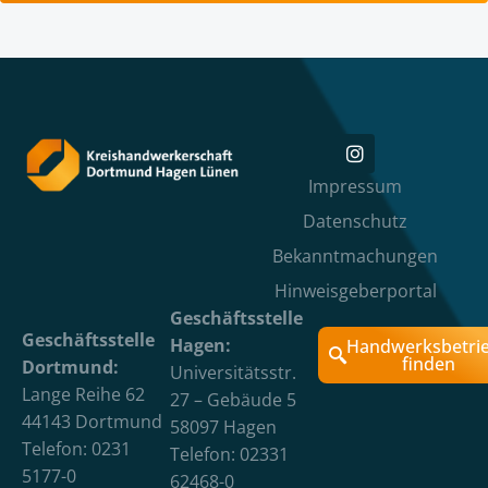
Impressum
Datenschutz
Bekanntmachungen
Hinweisgeberportal
Geschäftsstelle
Geschäftsstelle
Hagen:
Handwerksbetri
finden
Dortmund:
Universitätsstr.
Lange Reihe 62
27 – Gebäude 5
44143 Dortmund
58097 Hagen
Telefon: 0231
Telefon: 02331
5177-0
62468-0