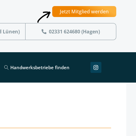
Jetzt Mitglied werden
d Lünen)
02331 624680 (Hagen)
Handwerksbetriebe finden