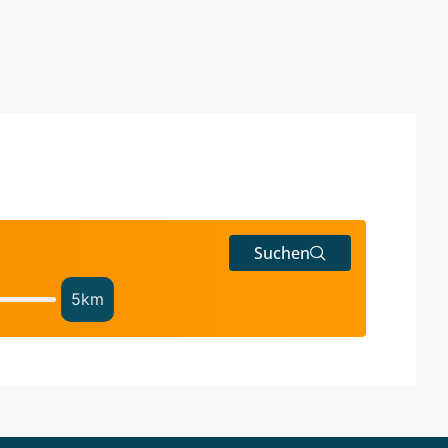
Suchen
5
km