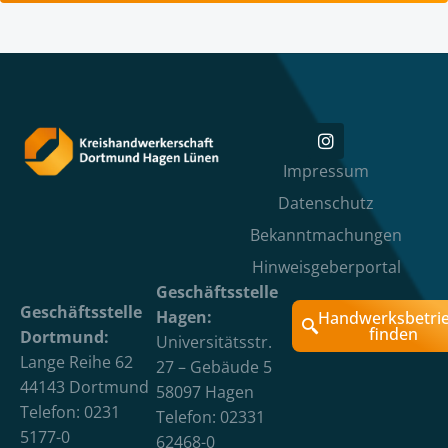
Impressum
Datenschutz
Bekanntmachungen
Hinweisgeberportal
Geschäftsstelle
Geschäftsstelle
Hagen:
Handwerksbetri
finden
Dortmund:
Universitätsstr.
Lange Reihe 62
27 – Gebäude 5
44143 Dortmund
58097 Hagen
Telefon: 0231
Telefon: 02331
5177-0
62468-0