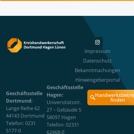
Impressum
Datenschutz
Bekanntmachungen
Hinweisgeberportal
Geschäftsstelle
Geschäftsstelle
Hagen:
Handwerksbetri
finden
Dortmund:
Universitätsstr.
Lange Reihe 62
27 – Gebäude 5
44143 Dortmund
58097 Hagen
Telefon: 0231
Telefon: 02331
5177-0
62468-0