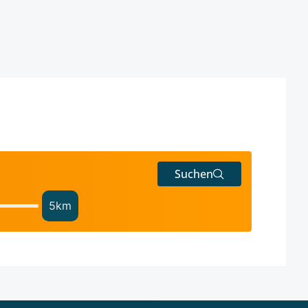
Suchen
5
km