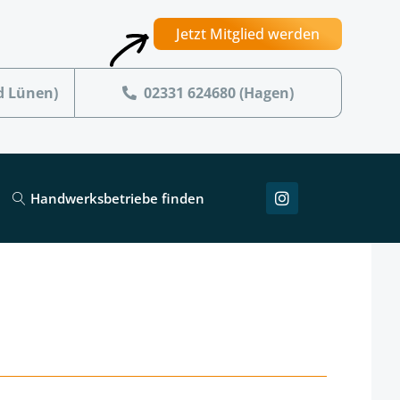
Jetzt Mitglied werden
d Lünen)
02331 624680 (Hagen)
Handwerksbetriebe finden