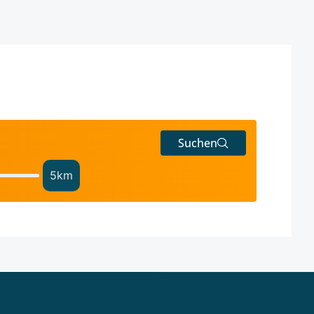
Suchen
5
km