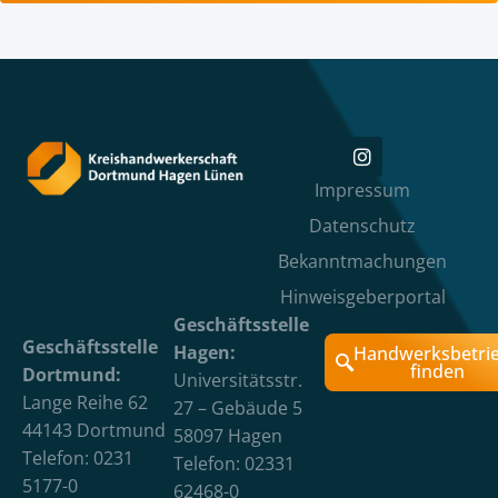
Impressum
Datenschutz
Bekanntmachungen
Hinweisgeberportal
Geschäftsstelle
Geschäftsstelle
Hagen:
Handwerksbetri
finden
Dortmund:
Universitätsstr.
Lange Reihe 62
27 – Gebäude 5
44143 Dortmund
58097 Hagen
Telefon: 0231
Telefon: 02331
5177-0
62468-0