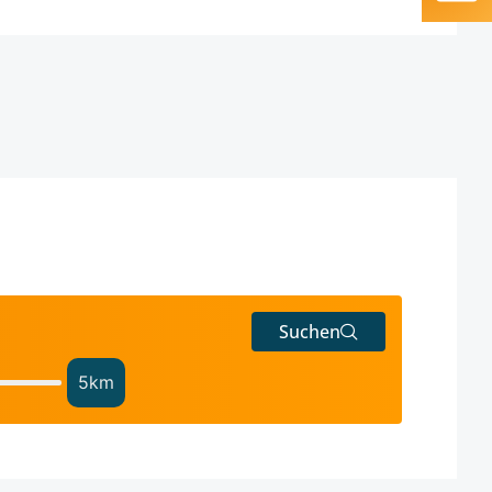
Suchen
5
km