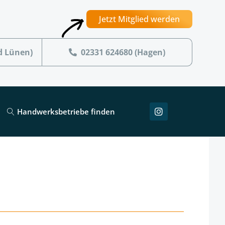
Jetzt Mitglied werden
d Lünen)
02331 624680 (Hagen)
Handwerksbetriebe finden