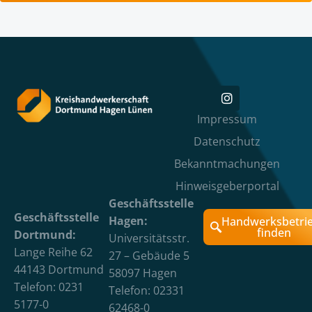
Impressum
Datenschutz
Bekanntmachungen
Hinweisgeberportal
Geschäftsstelle
Geschäftsstelle
Hagen:
Handwerksbetri
finden
Dortmund:
Universitätsstr.
Lange Reihe 62
27 – Gebäude 5
44143 Dortmund
58097 Hagen
Telefon: 0231
Telefon: 02331
5177-0
62468-0