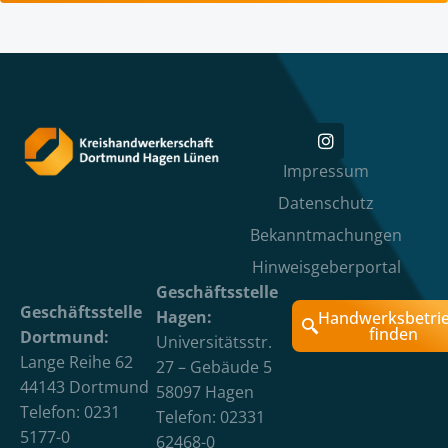
Impressum
Datenschutz
Bekanntmachungen
Hinweisgeberportal
Geschäftsstelle
Geschäftsstelle
Hagen:
Handwerksbetri
finden
Dortmund:
Universitätsstr.
Lange Reihe 62
27 – Gebäude 5
44143 Dortmund
58097 Hagen
Telefon: 0231
Telefon: 02331
5177-0
62468-0