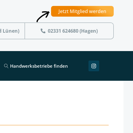
Jetzt Mitglied werden
d Lünen)
02331 624680 (Hagen)
Handwerksbetriebe finden