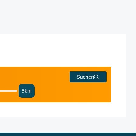
Suchen
5
km