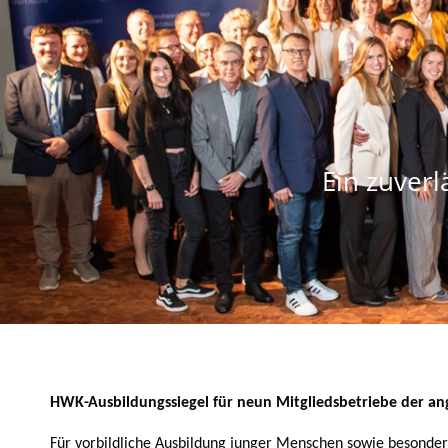
Ein zuverl
HWK-Ausbildungssiegel für neun Mitgliedsbetriebe der a
Für vorbildliche Ausbildung junger Menschen sowie besond