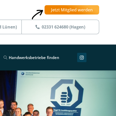
Jetzt Mitglied werden
d Lünen)
02331 624680 (Hagen)
Handwerksbetriebe finden