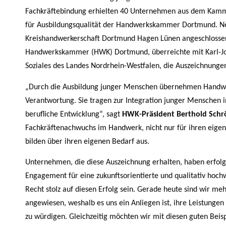
Fachkräftebindung erhielten 40 Unternehmen aus dem Kamme
für Ausbildungsqualität der Handwerkskammer Dortmund. Ne
Kreishandwerkerschaft Dortmund Hagen Lünen angeschlossene
Handwerkskammer (HWK) Dortmund, überreichte mit Karl-Jos
Soziales des Landes Nordrhein-Westfalen, die Auszeichnung
„Durch die Ausbildung junger Menschen übernehmen Handwerk
Verantwortung. Sie tragen zur Integration junger Menschen i
berufliche Entwicklung“, sagt
HWK-Präsident Berthold Schr
Fachkräftenachwuchs im Handwerk, nicht nur für ihren eige
bilden über ihren eigenen Bedarf aus.
Unternehmen, die diese Auszeichnung erhalten, haben erfolgr
Engagement für eine zukunftsorientierte und qualitativ hoch
Recht stolz auf diesen Erfolg sein. Gerade heute sind wir m
angewiesen, weshalb es uns ein Anliegen ist, ihre Leistunge
zu würdigen. Gleichzeitig möchten wir mit diesen guten Be