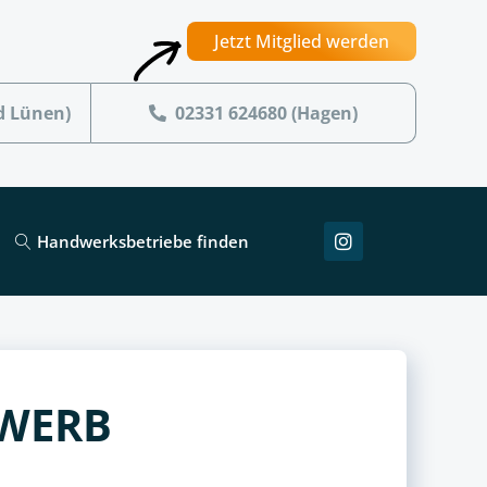
Jetzt Mitglied werden
d Lünen)
02331 624680 (Hagen)
Handwerksbetriebe finden
EWERB