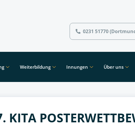
0231 51770 (Dortmun
ng
Weiterbildung
Innungen
Über uns
7. KITA POSTERWETTB