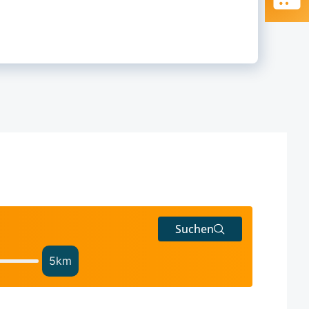
Suchen
5
km