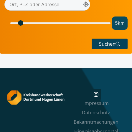
5
km
Suchen
Impressum
Datenschutz
Bekanntmachungen
Hinweisgeberportal