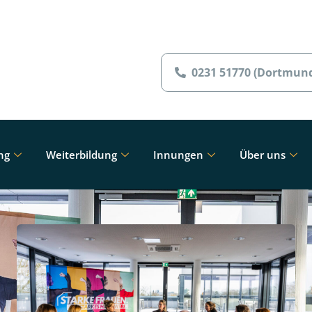
0231 51770 (Dortmun
ng
Weiterbildung
Innungen
Über uns