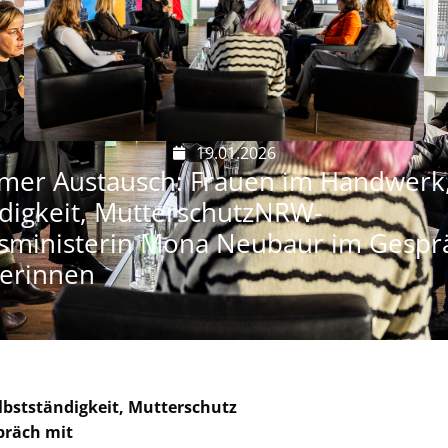
19.01.2026
er Austausch: Frauen im Handwerk
ndigkeit, MutterschutzNRW-
tsministerin Mona Neubaur im Gespr
erinnen
bstständigkeit, Mutterschutz
präch mit