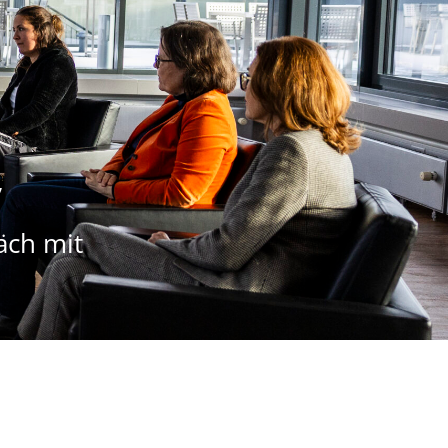
,
äch mit