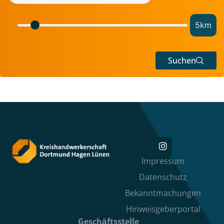
5
km
Suchen
Impressum
Datenschutz
Bekanntmachungen
Hinweisgeberportal
Geschäftsstelle