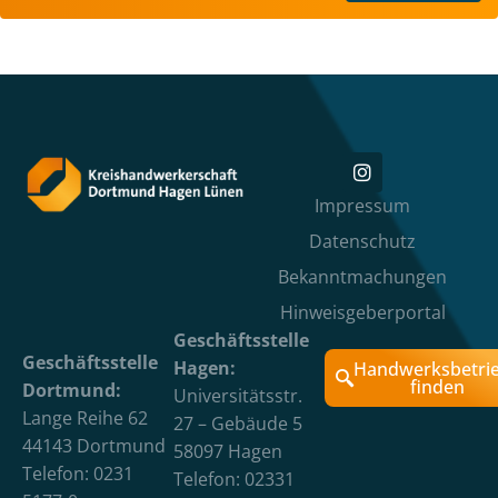
Impressum
Datenschutz
Bekanntmachungen
Hinweisgeberportal
Geschäftsstelle
Geschäftsstelle
Hagen:
Handwerksbetri
finden
Dortmund:
Universitätsstr.
Lange Reihe 62
27 – Gebäude 5
44143 Dortmund
58097 Hagen
Telefon: 0231
Telefon: 02331