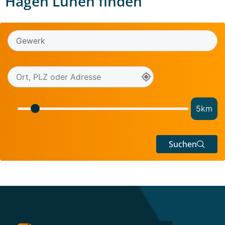
Hagen Lünen finden
5
km
Suchen