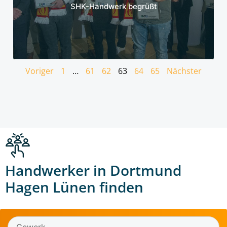
SHK-Handwerk begrüßt
Voriger
1
…
61
62
63
64
65
Nächster
Handwerker in Dortmund
Hagen Lünen finden